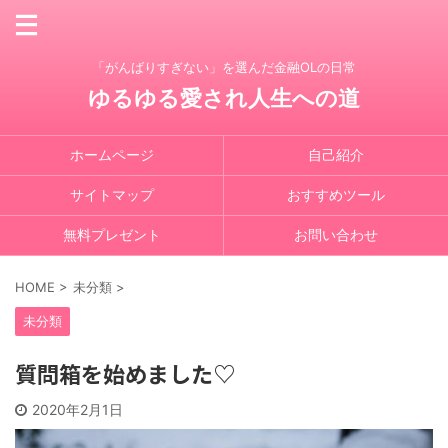
「がんばりすぎない」を選んだ金融OLの日常
ゆるゆる愛され人生への道
ホームページ
自己紹介
サイトマップ
おすすめツール
無料プレゼント
お問い合わせ
HOME
>
未分類
>
未分類
質問箱を始めました♡
2020年2月1日