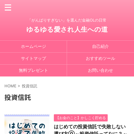
「がんばりすぎない」を選んだ金融OLの日常
ゆるゆる愛され人生への道
ホームページ
自己紹介
サイトマップ
おすすめツール
無料プレゼント
お問い合わせ
HOME
>
投資信託
投資信託
【お金のこと】かしこく貯める
はじめての投資信託で失敗しない
選び方⓪～投資信託ってなに？～