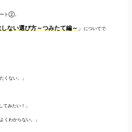
パート②。
敗しない選び方～つみたて編～
」
についてで
りたくない。」
をしてみたい！」
かよくわからない。」