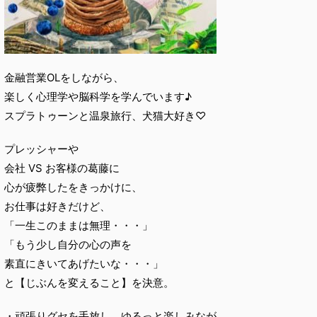
金融営業OLをしながら、
楽しく心理学や脳科学を学んでいます♪
スプラトゥーンと温泉旅行、犬猫大好き♡
プレッシャーや
会社 VS お客様の葛藤に
心が疲弊したをきっかけに、
お仕事は好きだけど、
「一生このままは無理・・・」
「もう少し自分の心の声を
素直にきいてあげたいな・・・」
と【じぶんを変えること】を決意。
・頑張りグセを手放し、ゆるっと楽しみなが