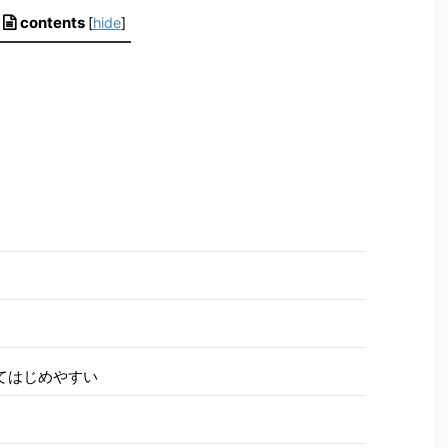
contents
[
hide
]
てはじめやすい