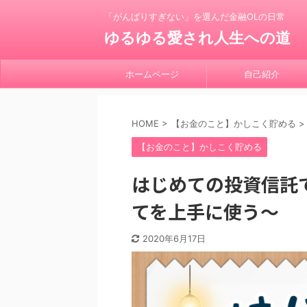
「がんばりすぎない」を選んだ金融OLの日常
ゆるゆる愛され人生への道
ホームページ
自己紹介
HOME
>
【お金のこと】かしこく貯める
>
【お金のこと】かしこく貯める
はじめての投資信託
てを上手に使う～
2020年6月17日