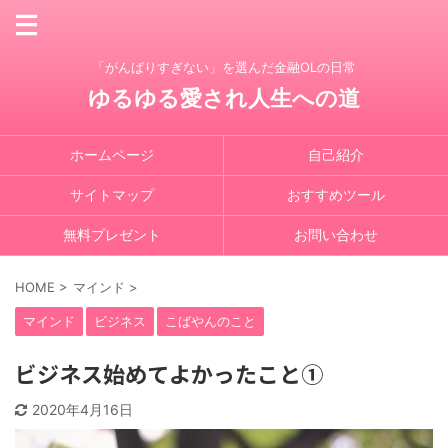
「がんばりすぎない」を選んだ金融OLの日常
ゆるゆる愛され人生への道
ホームページ
自己紹介
サイトマップ
おすすめツール
無料プレゼント
お問い合わせ
HOME
>
マインド
>
マインド
ビジネス
こばやんのこと
ビジネス始めてよかったこと①
2020年4月16日