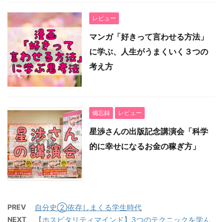
レビュー
マンガ「好きって言わせる方法」
に学ぶ、人生がうまくいく３つの
考え方
備忘録
レビュー
星渉さんの出版記念講演会「科学
的に幸せになるお金の稼ぎ方」
PREV
自分史②依存しまくる学生時代
NEXT
【ホスピタリティマインド】3つのテクニックを学ん