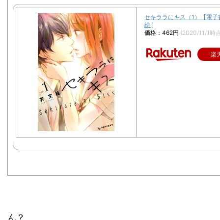
セキララにキス（1）【電子書
絵 ]
価格：462円
(2020/11/1時
楽
ん？