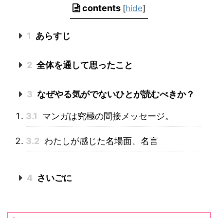
contents
[
hide
]
1
あらすじ
2
全体を通して思ったこと
3
なぜやる気がでないひとが読むべきか？
3.1
マンガは究極の間接メッセージ。
3.2
わたしが感じた名場面、名言
4
さいごに